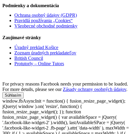
Podmienky a dokumentácia
Ochrana osobný údajov (GDPR)
Pravidlá používania „Cookies“
Všeobecné obchodné podmienky
Zaujímavé stránky
Úradný preklad Košice
Zoznam úradných prekladateľov
British Council
Protutorly – Online Tutors
For privacy reasons Facebook needs your permission to be loaded.
For more details, please see our
Zásady ochrany osobných údajov
.
Súhlasím
window.fbAsyncInit = function() { fusion_resize_page_widget();
jQuery( window ).on( 'resize', function() {
fusion_resize_page_widget(); }); function
fusion_resize_page_widget() { var availableSpace = jQuery(
'.facebook-like-widget-2' ).width(), lastAvailableSPace = jQuery(
'.facebook-like-widget-2 .fb-page' ).attr( 'data-width' ), maxWidth =
300; if ( 1 > availableSpace ) { availableSpace = maxWidth; } if (