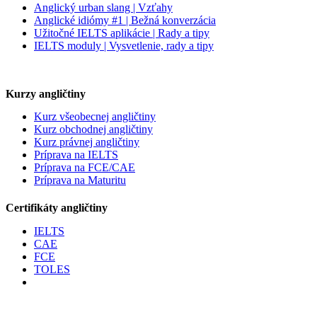
Anglický urban slang | Vzťahy
Anglické idiómy #1 | Bežná konverzácia
Užitočné IELTS aplikácie | Rady a tipy
IELTS moduly | Vysvetlenie, rady a tipy
Kurzy angličtiny
Kurz všeobecnej angličtiny
Kurz obchodnej angličtiny
Kurz právnej angličtiny
Príprava na IELTS
Príprava na FCE/CAE
Príprava na Maturitu
Certifikáty angličtiny
IELTS
CAE
FCE
TOLES