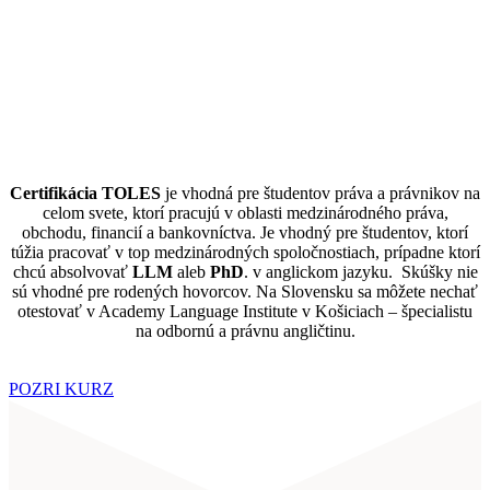
Certifikácia TOLES
je vhodná pre študentov práva a právnikov na
celom svete, ktorí pracujú v oblasti medzinárodného práva,
obchodu, financií a bankovníctva. Je vhodný pre študentov, ktorí
túžia pracovať v top medzinárodných spoločnostiach, prípadne ktorí
chcú absolvovať
LLM
aleb
PhD
. v anglickom jazyku. Skúšky nie
sú vhodné pre rodených hovorcov. Na Slovensku sa môžete nechať
otestovať v Academy Language Institute v Košiciach – špecialistu
na odbornú a právnu angličtinu.
POZRI KURZ