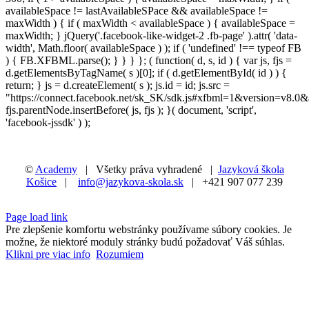
availableSpace != lastAvailableSPace && availableSpace !=
maxWidth ) { if ( maxWidth < availableSpace ) { availableSpace =
maxWidth; } jQuery('.facebook-like-widget-2 .fb-page' ).attr( 'data-
width', Math.floor( availableSpace ) ); if ( 'undefined' !== typeof FB
) { FB.XFBML.parse(); } } } }; ( function( d, s, id ) { var js, fjs =
d.getElementsByTagName( s )[0]; if ( d.getElementById( id ) ) {
return; } js = d.createElement( s ); js.id = id; js.src =
"https://connect.facebook.net/sk_SK/sdk.js#xfbml=1&version=v8.0&
fjs.parentNode.insertBefore( js, fjs ); }( document, 'script',
'facebook-jssdk' ) );
©
Academy
| Všetky práva vyhradené |
Jazyková škola
Košice
|
info@jazykova-skola.sk
| +421 907 077 239
Facebook
Instagram
LinkedIn
X
YouTube
Page load link
Pre zlepšenie komfortu webstránky používame súbory cookies. Je
možne, že niektoré moduly stránky budú požadovať Váš súhlas.
Klikni pre viac info
Rozumiem
Go
to
Top