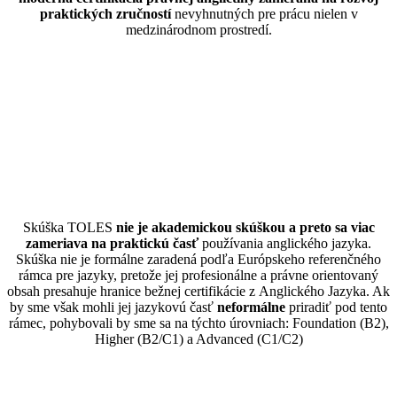
praktických zručností
nevyhnutných pre prácu nielen v
medzinárodnom prostredí.
Skúška TOLES
nie je akademickou skúškou a preto sa viac
zameriava na praktickú časť
používania anglického jazyka.
Skúška nie je formálne zaradená podľa Európskeho referenčného
rámca pre jazyky, pretože jej profesionálne a právne orientovaný
obsah presahuje hranice bežnej certifikácie z Anglického Jazyka. Ak
by sme však mohli jej jazykovú časť
neformálne
priradiť pod tento
rámec, pohybovali by sme sa
na týchto úrovniach: Foundation (B2),
Higher (B2/C1) a Advanced (C1/C2)