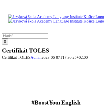
Skip
to
content
Hľadať:
Certifikát TOLES
Certifikát TOLES
Admin
2023-06-07T17:30:25+02:00
#BoostYourEnglish