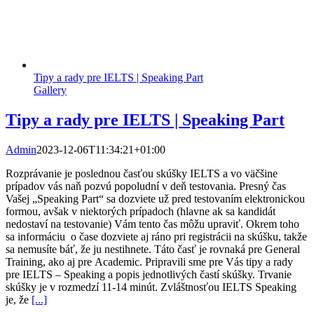
Tipy a rady pre IELTS | Speaking Part
Gallery
Tipy a rady pre IELTS | Speaking Part
Admin
2023-12-06T11:34:21+01:00
Rozprávanie je poslednou časťou skúšky IELTS a vo väčšine
prípadov vás naň pozvú popoludní v deň testovania. Presný čas
Vašej „Speaking Part“ sa dozviete už pred testovaním elektronickou
formou, avšak v niektorých prípadoch (hlavne ak sa kandidát
nedostaví na testovanie) Vám tento čas môžu upraviť. Okrem toho
sa informáciu o čase dozviete aj ráno pri registrácii na skúšku, takže
sa nemusíte báť, že ju nestihnete. Táto časť je rovnaká pre General
Training, ako aj pre Academic. Pripravili sme pre Vás tipy a rady
pre IELTS – Speaking a popis jednotlivých častí skúšky. Trvanie
skúšky je v rozmedzí 11-14 minút. Zvláštnosťou IELTS Speaking
je, že
[...]