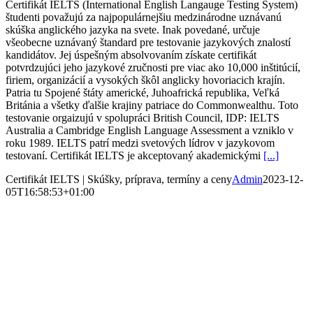
Certifikát IELTS (International English Langauge Testing System)
študenti považujú za najpopulárnejšiu medzinárodne uznávanú
skúška anglického jazyka na svete. Inak povedané, určuje
všeobecne uznávaný štandard pre testovanie jazykových znalostí
kandidátov. Jej úspešným absolvovaním získate certifikát
potvrdzujúci jeho jazykové zručnosti pre viac ako 10,000 inštitúcií,
firiem, organizácií a vysokých škôl anglicky hovoriacich krajín.
Patria tu Spojené štáty americké, Juhoafrická republika, Veľká
Británia a všetky ďalšie krajiny patriace do Commonwealthu. Toto
testovanie orgaizujú v spolupráci British Council, IDP: IELTS
Australia a Cambridge English Language Assessment a vzniklo v
roku 1989. IELTS patrí medzi svetových lídrov v jazykovom
testovaní. Certifikát IELTS je akceptovaný akademickými
[...]
Certifikát IELTS | Skúšky, príprava, termíny a ceny
Admin
2023-12-
05T16:58:53+01:00