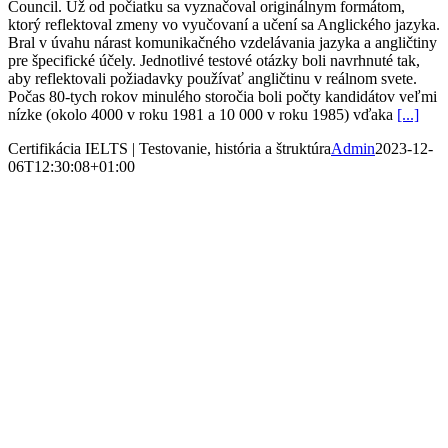
Council. Už od počiatku sa vyznačoval originálnym formátom,
ktorý reflektoval zmeny vo vyučovaní a učení sa Anglického jazyka.
Bral v úvahu nárast komunikačného vzdelávania jazyka a angličtiny
pre špecifické účely. Jednotlivé testové otázky boli navrhnuté tak,
aby reflektovali požiadavky používať angličtinu v reálnom svete.
Počas 80-tych rokov minulého storočia boli počty kandidátov veľmi
nízke (okolo 4000 v roku 1981 a 10 000 v roku 1985) vďaka
[...]
Certifikácia IELTS | Testovanie, história a štruktúra
Admin
2023-12-
06T12:30:08+01:00