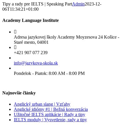
Tipy a rady pre IELTS | Speaking Part
Admin
2023-12-
06T11:34:21+01:00
Academy Language Institute
Adresa jazykovej školy Academy Moyzesova 24 Košice -
Staré mesto, 04001
+421 907 077 239
info@jazykova-skola.sk
Pondelok - Piatok: 8:00 AM - 8:00 PM
Najnovšie články
Anglický urban slang | Vzťahy
Anglické idiómy #1 | Bežná konverzácia
Užitočné IELTS aplikácie | Rady a tipy
IELTS moduly | Vysvetlenie, rady a tipy