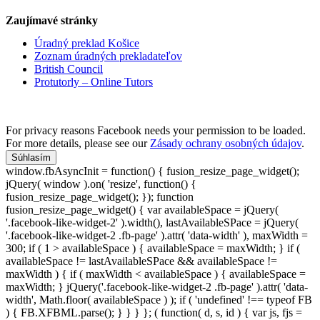
Zaujímavé stránky
Úradný preklad Košice
Zoznam úradných prekladateľov
British Council
Protutorly – Online Tutors
For privacy reasons Facebook needs your permission to be loaded.
For more details, please see our
Zásady ochrany osobných údajov
.
Súhlasím
window.fbAsyncInit = function() { fusion_resize_page_widget();
jQuery( window ).on( 'resize', function() {
fusion_resize_page_widget(); }); function
fusion_resize_page_widget() { var availableSpace = jQuery(
'.facebook-like-widget-2' ).width(), lastAvailableSPace = jQuery(
'.facebook-like-widget-2 .fb-page' ).attr( 'data-width' ), maxWidth =
300; if ( 1 > availableSpace ) { availableSpace = maxWidth; } if (
availableSpace != lastAvailableSPace && availableSpace !=
maxWidth ) { if ( maxWidth < availableSpace ) { availableSpace =
maxWidth; } jQuery('.facebook-like-widget-2 .fb-page' ).attr( 'data-
width', Math.floor( availableSpace ) ); if ( 'undefined' !== typeof FB
) { FB.XFBML.parse(); } } } }; ( function( d, s, id ) { var js, fjs =