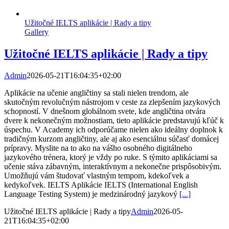
Užitočné IELTS aplikácie | Rady a tipy
Gallery
Užitočné IELTS aplikácie | Rady a tipy
Admin
2026-05-21T16:04:35+02:00
Aplikácie na učenie angličtiny sa stali nielen trendom, ale
skutočným revolučným nástrojom v ceste za zlepšením jazykových
schopností. V dnešnom globálnom svete, kde angličtina otvára
dvere k nekonečným možnostiam, tieto aplikácie predstavujú kľúč k
úspechu. V Academy ich odporúčame nielen ako ideálny doplnok k
tradičným kurzom angličtiny, ale aj ako esenciálnu súčasť domácej
prípravy. Myslite na to ako na vášho osobného digitálneho
jazykového trénera, ktorý je vždy po ruke. S týmito aplikáciami sa
učenie stáva zábavným, interaktívnym a nekonečne prispôsobivým.
Umožňujú vám študovať vlastným tempom, kdekoľvek a
kedykoľvek. IELTS Aplikácie IELTS (International English
Language Testing System) je medzinárodný jazykový
[...]
Užitočné IELTS aplikácie | Rady a tipy
Admin
2026-05-
21T16:04:35+02:00