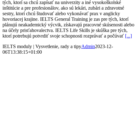
tých, ktorí sa chcú zapísať na univerzity a iné vysokoškolské
inštitúcie a pre profesionálov, ako sú lekári, zubári a zdravotné
sestry, ktorí chcú študovať alebo vykonávať prax v anglicky
hovoriacej krajine. IELTS General Training je zas pre tých, ktorí
plánujú neakademický výcvik, získavajú pracovné skúsenosti alebo
na účely prisťahovalectva. IELTS Life Skills je skúška pre tých,
ktorí potrebujú potvrdiť svoje schopnosti rozprávať a počúvať
[...]
IELTS moduly | Vysvetlenie, rady a tipy
Admin
2023-12-
06T13:38:15+01:00