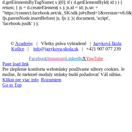
d.getElementsByTagName( s )[0]; if ( d.getElementById( id ) ) {
return; } js = d.createElement( s ); js.id = id; js.src =
"https://connect.facebook.net/sk_SK/sdk.js#xfbml=1&version=v8.0&
fjs.parentNode.insertBefore( js, fjs ); }( document, 'script',
'facebook-jssdk' ) );
©
Academy
| Všetky práva vyhradené |
Jazyková škola
Košice
|
info@jazykova-skola.sk
| +421 907 077 239
Facebook
Instagram
LinkedIn
X
YouTube
Page load link
Pre zlepšenie komfortu webstránky používame súbory cookies. Je
možne, že niektoré moduly stránky budú požadovať Váš súhlas.
Klikni pre viac info
Rozumiem
Go to Top