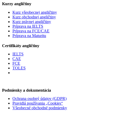
Kurzy angličtiny
Kurz všeobecnej angličtiny
Kurz obchodnej angličtiny
Kurz právnej angličtiny
Príprava na IELTS
Príprava na FCE/CAE
Príprava na Maturitu
Certifikáty angličtiny
IELTS
CAE
FCE
TOLES
Podmienky a dokumentácia
Ochrana osobný údajov (GDPR)
Pravidlá používania „Cookies“
Všeobecné obchodné podmienky