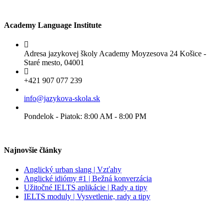
Academy Language Institute
Adresa jazykovej školy Academy Moyzesova 24 Košice -
Staré mesto, 04001
+421 907 077 239
info@jazykova-skola.sk
Pondelok - Piatok: 8:00 AM - 8:00 PM
Najnovšie články
Anglický urban slang | Vzťahy
Anglické idiómy #1 | Bežná konverzácia
Užitočné IELTS aplikácie | Rady a tipy
IELTS moduly | Vysvetlenie, rady a tipy