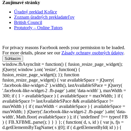
Zaujímavé stránky
Úradný preklad Košice
Zoznam úradných prekladateľov
British Council
Protutorly – Online Tutors
For privacy reasons Facebook needs your permission to be loaded.
For more details, please see our
Zásady ochrany osobných údajov
.
Súhlasím
window.fbAsyncInit = function() { fusion_resize_page_widget();
jQuery( window ).on( 'resize', function() {
fusion_resize_page_widget(); }); function
fusion_resize_page_widget() { var availableSpace = jQuery(
'.facebook-like-widget-2' ).width(), lastAvailableSPace = jQuery(
'.facebook-like-widget-2 .fb-page' ).attr( 'data-width' ), maxWidth =
300; if ( 1 > availableSpace ) { availableSpace = maxWidth; } if (
availableSpace != lastAvailableSPace && availableSpace !=
maxWidth ) { if ( maxWidth < availableSpace ) { availableSpace =
maxWidth; } jQuery('.facebook-like-widget-2 .fb-page' ).attr( 'data-
width', Math.floor( availableSpace ) ); if ( 'undefined' !== typeof FB
) { FB.XFBML.parse(); } } } }; ( function( d, s, id ) { var js, fjs =
d.getElementsByTagName( s )[0]; if ( d.getElementById( id ) ) {