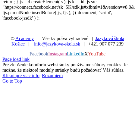
return; } js = d.createElement( s ); js.id = id; js.src =
"https://connect.facebook.net/sk_SK/sdk.js#xfbml=1&version=v8.0&
fjs.parentNode.insertBefore( js, fjs ); }( document, 'script',
'facebook-jssdk' ) );
©
Academy
| Všetky práva vyhradené |
Jazyková škola
Košice
|
info@jazykova-skola.sk
| +421 907 077 239
Facebook
Instagram
LinkedIn
X
YouTube
Page load link
Pre zlepšenie komfortu webstránky používame súbory cookies. Je
možne, že niektoré moduly stránky budú požadovať Váš súhlas.
Klikni pre viac info
Rozumiem
Go to Top