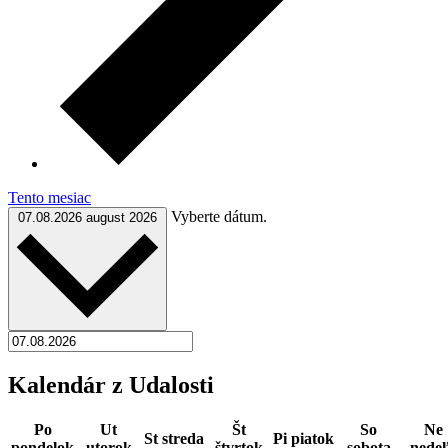
Tento mesiac
Vyberte dátum.
07.08.2026
august 2026
Kalendár z Udalosti
Po
Ut
Št
So
Ne
St
streda
Pi
piatok
pondelok
utorok
štvrtok
sobota
nede