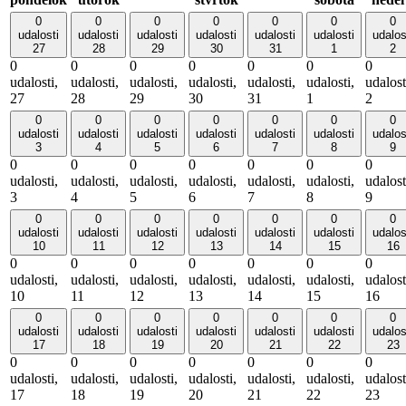
0
0
0
0
0
0
0
udalosti
udalosti
udalosti
udalosti
udalosti
udalosti
udalos
27
28
29
30
31
1
2
0
0
0
0
0
0
0
udalosti,
udalosti,
udalosti,
udalosti,
udalosti,
udalosti,
udalost
27
28
29
30
31
1
2
0
0
0
0
0
0
0
udalosti
udalosti
udalosti
udalosti
udalosti
udalosti
udalos
3
4
5
6
7
8
9
0
0
0
0
0
0
0
udalosti,
udalosti,
udalosti,
udalosti,
udalosti,
udalosti,
udalost
3
4
5
6
7
8
9
0
0
0
0
0
0
0
udalosti
udalosti
udalosti
udalosti
udalosti
udalosti
udalos
10
11
12
13
14
15
16
0
0
0
0
0
0
0
udalosti,
udalosti,
udalosti,
udalosti,
udalosti,
udalosti,
udalost
10
11
12
13
14
15
16
0
0
0
0
0
0
0
udalosti
udalosti
udalosti
udalosti
udalosti
udalosti
udalos
17
18
19
20
21
22
23
0
0
0
0
0
0
0
udalosti,
udalosti,
udalosti,
udalosti,
udalosti,
udalosti,
udalost
17
18
19
20
21
22
23