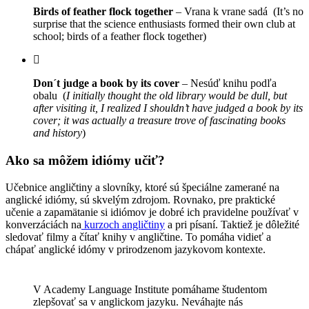
Birds of feather flock together
– Vrana k vrane sadá (It’s no
surprise that the science enthusiasts formed their own club at
school; birds of a feather flock together)
Don´t judge a book by its cover
– Nesúď knihu podľa
obalu (
I initially thought the old library would be dull, but
after visiting it, I realized I shouldn’t have judged a book by its
cover; it was actually a treasure trove of fascinating books
and history
)
Ako sa môžem idiómy učiť?
Učebnice angličtiny a slovníky, ktoré sú špeciálne zamerané na
anglické idiómy, sú skvelým zdrojom. Rovnako, pre praktické
učenie a zapamätanie si idiómov je dobré ich pravidelne používať v
konverzáciách na
kurzoch angličtiny
a pri písaní. Taktiež je dôležité
sledovať filmy a čítať knihy v angličtine. To pomáha vidieť a
chápať anglické idómy v prirodzenom jazykovom kontexte.
V Academy Language Institute pomáhame študentom
zlepšovať sa v anglickom jazyku. Neváhajte nás