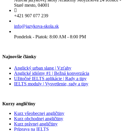
Staré mesto, 04001
+421 907 077 239
info@jazykova-skola.sk
Pondelok - Piatok: 8:00 AM - 8:00 PM
Najnovšie články
Anglický urban slang | Vzťahy
Anglické idiómy #1 | Bežná konverzácia
Užitočné IELTS aplikácie | Rady a tipy
IELTS moduly | Vysvetlenie, rady a tipy
Kurzy angličtiny
Kurz všeobecnej angličtiny
Kurz obchodnej angličtiny
Kurz právnej angličtiny
Príprava na IELTS