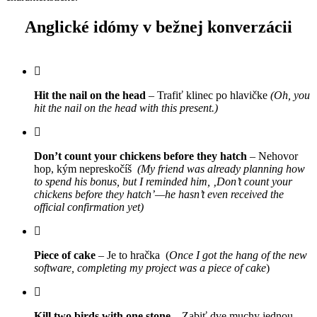
Anglické idómy v bežnej konverzácii
Hit the nail on the head
– Trafiť klinec po hlavičke
(Oh, you
hit the nail on the head with this present.)
Don’t count your chickens before they hatch
– Nehovor
hop, kým nepreskočíš
(My friend was already planning how
to spend his bonus, but I reminded him, ‚Don’t count your
chickens before they hatch’—he hasn’t even received the
official confirmation yet)
Piece of cake
– Je to hračka (
Once I got the hang of the new
software, completing my project was a piece of cake
)
Kill two birds with one stone
– Zabiť dve muchy jednou