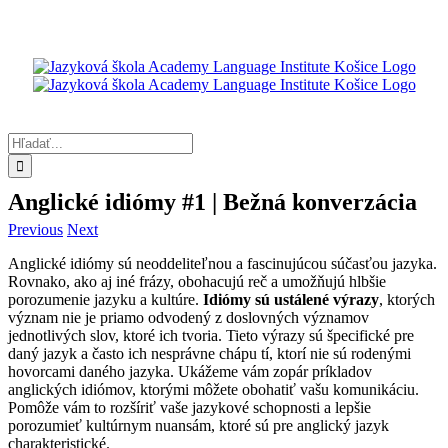
Skip
to
content
Hľadať:
Anglické idiómy #1 | Bežná konverzácia
Previous
Next
Anglické idiómy sú neoddeliteľnou a fascinujúcou súčasťou jazyka.
Rovnako, ako aj iné frázy, obohacujú reč a umožňujú hlbšie
porozumenie jazyku a kultúre.
Idiómy sú ustálené výrazy
, ktorých
význam nie je priamo odvodený z doslovných významov
jednotlivých slov, ktoré ich tvoria. Tieto výrazy sú špecifické pre
daný jazyk a často ich nesprávne chápu tí, ktorí nie sú rodenými
hovorcami daného jazyka. Ukážeme vám zopár príkladov
anglických idiómov, ktorými môžete obohatiť vašu komunikáciu.
Pomôže vám to rozšíriť vaše jazykové schopnosti a lepšie
porozumieť kultúrnym nuansám, ktoré sú pre anglický jazyk
charakteristické.