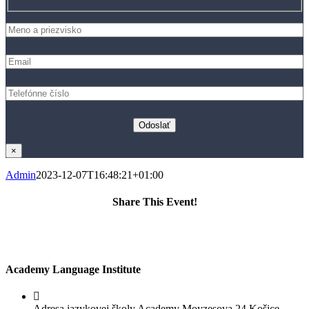
×
Admin
2023-12-07T16:48:21+01:00
Share This Event!
Facebook
X
LinkedIn
Email
Academy Language Institute
Adresa jazykovej školy Academy Moyzesova 24 Košice -