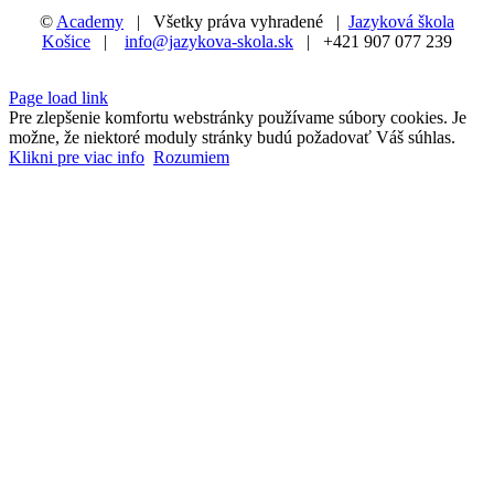
©
Academy
| Všetky práva vyhradené |
Jazyková škola
Košice
|
info@jazykova-skola.sk
| +421 907 077 239
Facebook
Instagram
LinkedIn
X
YouTube
Page load link
Pre zlepšenie komfortu webstránky používame súbory cookies. Je
možne, že niektoré moduly stránky budú požadovať Váš súhlas.
Klikni pre viac info
Rozumiem
Go
to
Top