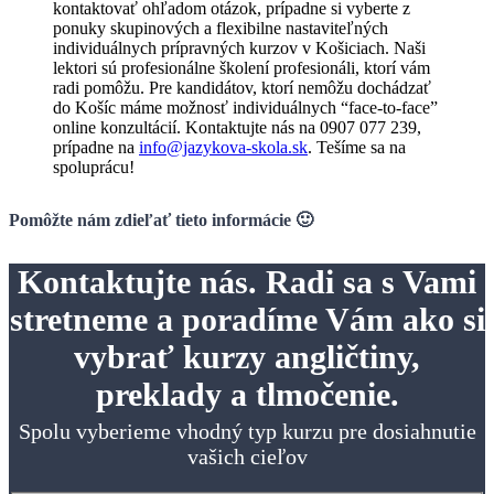
kontaktovať ohľadom otázok, prípadne si vyberte z
ponuky skupinových a flexibilne nastaviteľných
individuálnych prípravných kurzov v Košiciach. Naši
lektori sú profesionálne školení profesionáli, ktorí vám
radi pomôžu. Pre kandidátov, ktorí nemôžu dochádzať
do Košíc máme možnosť individuálnych “face-to-face”
online konzultácií. Kontaktujte nás na 0907 077 239,
prípadne na
info@jazykova-skola.sk
. Tešíme sa na
spoluprácu!
Pomôžte nám zdieľať tieto informácie 🙂
Kontaktujte nás. Radi sa s Vami
stretneme a poradíme Vám ako si
vybrať kurzy angličtiny,
preklady a tlmočenie.
Spolu vyberieme vhodný typ kurzu pre dosiahnutie
vašich cieľov