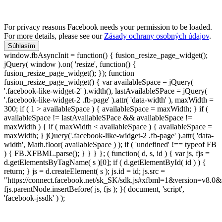
For privacy reasons Facebook needs your permission to be loaded.
For more details, please see our
Zásady ochrany osobných údajov
.
Súhlasím
window.fbAsyncInit = function() { fusion_resize_page_widget();
jQuery( window ).on( 'resize', function() {
fusion_resize_page_widget(); }); function
fusion_resize_page_widget() { var availableSpace = jQuery(
'.facebook-like-widget-2' ).width(), lastAvailableSPace = jQuery(
'.facebook-like-widget-2 .fb-page' ).attr( 'data-width' ), maxWidth =
300; if ( 1 > availableSpace ) { availableSpace = maxWidth; } if (
availableSpace != lastAvailableSPace && availableSpace !=
maxWidth ) { if ( maxWidth < availableSpace ) { availableSpace =
maxWidth; } jQuery('.facebook-like-widget-2 .fb-page' ).attr( 'data-
width', Math.floor( availableSpace ) ); if ( 'undefined' !== typeof FB
) { FB.XFBML.parse(); } } } }; ( function( d, s, id ) { var js, fjs =
d.getElementsByTagName( s )[0]; if ( d.getElementById( id ) ) {
return; } js = d.createElement( s ); js.id = id; js.src =
"https://connect.facebook.net/sk_SK/sdk.js#xfbml=1&version=v8.0&
fjs.parentNode.insertBefore( js, fjs ); }( document, 'script',
'facebook-jssdk' ) );