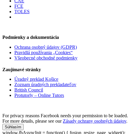
CAE
FCE
TOLES
Podmienky a dokumentácia
Ochrana osobný údajov (GDPR)
Pravidlá používania „Cookies“
Všeobecné obchodné podmienky
Zaujímavé stránky
Úradný preklad Košice
Zoznam úradných prekladateľov
British Council
Protutorly – Online Tutors
For privacy reasons Facebook needs your permission to be loaded.
For more details, please see our
Zásady ochrany osobných údajov
.
Súhlasím
window.fbAsyncInit = function() { fusion_resize_page_widget();