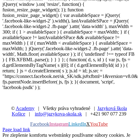
jQuery( window ).on( 'resize', function() {
fusion_resize_page_widget(); }); function
fusion_resize_page_widget() { var availableSpace = jQuery(
'.facebook-like-widget-2' ).width(), lastAvailableSPace = jQuery(
'.facebook-like-widget-2 .fb-page' ).attr( 'data-width' ), maxWidth =
300; if ( 1 > availableSpace ) { availableSpace = maxWidth; } if (
availableSpace != lastAvailableSPace && availableSpace !=
maxWidth ) { if ( maxWidth < availableSpace ) { availableSpace =
maxWidth; } jQuery('.facebook-like-widget-2 .fb-page' ).attr( 'data-
width', Math.floor( availableSpace ) ); if ( 'undefined' !== typeof FB
) { FB.XFBML.parse(); } } } }; ( function( d, s, id ) { var js, fjs =
d.getElementsByTagName( s )[0]; if ( d.getElementById( id ) ) {
return; } js = d.createElement( s ); js.id = id; js.src =
"https://connect.facebook.net/sk_SK/sdk.js#xfbml=1&version=v8.0&
fjs.parentNode.insertBefore( js, fjs ); }( document, 'script',
'facebook-jssdk' ) );
©
Academy
| Všetky práva vyhradené |
Jazyková škola
Košice
|
info@jazykova-skola.sk
| +421 907 077 239
Facebook
Instagram
LinkedIn
X
YouTube
Page load link
Pre zlepšenie komfortu webstránky používame súbory cookies. Je