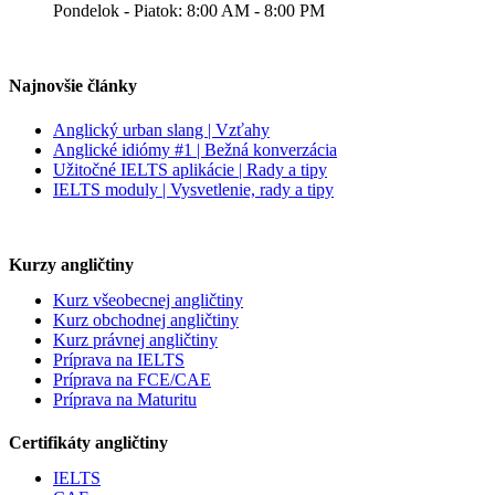
Pondelok - Piatok: 8:00 AM - 8:00 PM
Najnovšie články
Anglický urban slang | Vzťahy
Anglické idiómy #1 | Bežná konverzácia
Užitočné IELTS aplikácie | Rady a tipy
IELTS moduly | Vysvetlenie, rady a tipy
Kurzy angličtiny
Kurz všeobecnej angličtiny
Kurz obchodnej angličtiny
Kurz právnej angličtiny
Príprava na IELTS
Príprava na FCE/CAE
Príprava na Maturitu
Certifikáty angličtiny
IELTS