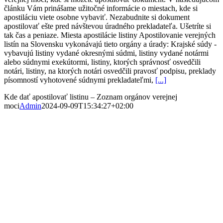
článku Vám prinášame užitočné informácie o miestach, kde si
apostiláciu viete osobne vybaviť. Nezabudnite si dokument
apostilovať ešte pred návštevou úradného prekladateľa. Ušetríte si
tak čas a peniaze. Miesta apostilácie listiny Apostilovanie verejných
listín na Slovensku vykonávajú tieto orgány a úrady: Krajské súdy -
vybavujú listiny vydané okresnými súdmi, listiny vydané notármi
alebo súdnymi exekútormi, listiny, ktorých správnosť osvedčili
notári, listiny, na ktorých notári osvedčili pravosť podpisu, preklady
písomností vyhotovené súdnymi prekladateľmi,
[...]
Kde dať apostilovať listinu – Zoznam orgánov verejnej
moci
Admin
2024-09-09T15:34:27+02:00