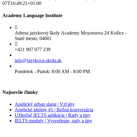
07T16:49:21+01:00
Academy Language Institute
Adresa jazykovej školy Academy Moyzesova 24 Košice -
Staré mesto, 04001
+421 907 077 239
info@jazykova-skola.sk
Pondelok - Piatok: 8:00 AM - 8:00 PM
Najnovšie články
Anglický urban slang | Vzťahy
Anglické idiómy #1 | Bežná konverzácia
Užitočné IELTS aplikácie | Rady a tipy
IELTS moduly | Vysvetlenie, rady a tipy