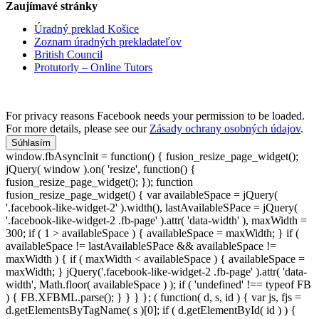
Zaujímavé stránky
Úradný preklad Košice
Zoznam úradných prekladateľov
British Council
Protutorly – Online Tutors
For privacy reasons Facebook needs your permission to be loaded.
For more details, please see our
Zásady ochrany osobných údajov
.
Súhlasím
window.fbAsyncInit = function() { fusion_resize_page_widget();
jQuery( window ).on( 'resize', function() {
fusion_resize_page_widget(); }); function
fusion_resize_page_widget() { var availableSpace = jQuery(
'.facebook-like-widget-2' ).width(), lastAvailableSPace = jQuery(
'.facebook-like-widget-2 .fb-page' ).attr( 'data-width' ), maxWidth =
300; if ( 1 > availableSpace ) { availableSpace = maxWidth; } if (
availableSpace != lastAvailableSPace && availableSpace !=
maxWidth ) { if ( maxWidth < availableSpace ) { availableSpace =
maxWidth; } jQuery('.facebook-like-widget-2 .fb-page' ).attr( 'data-
width', Math.floor( availableSpace ) ); if ( 'undefined' !== typeof FB
) { FB.XFBML.parse(); } } } }; ( function( d, s, id ) { var js, fjs =
d.getElementsByTagName( s )[0]; if ( d.getElementById( id ) ) {