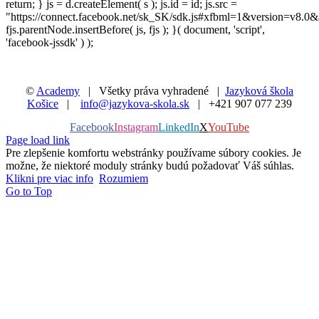
return; } js = d.createElement( s ); js.id = id; js.src =
"https://connect.facebook.net/sk_SK/sdk.js#xfbml=1&version=v8.0&
fjs.parentNode.insertBefore( js, fjs ); }( document, 'script',
'facebook-jssdk' ) );
©
Academy
| Všetky práva vyhradené |
Jazyková škola
Košice
|
info@jazykova-skola.sk
| +421 907 077 239
Facebook
Instagram
LinkedIn
X
YouTube
Page load link
Pre zlepšenie komfortu webstránky používame súbory cookies. Je
možne, že niektoré moduly stránky budú požadovať Váš súhlas.
Klikni pre viac info
Rozumiem
Go to Top