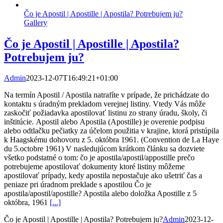
Čo je Apostil | Apostille | Apostila? Potrebujem ju?
Gallery
Čo je Apostil | Apostille | Apostila?
Potrebujem ju?
Admin
2023-12-07T16:49:21+01:00
Na termín Apostil / Apostila natrafíte v prípade, že prichádzate do
kontaktu s úradným prekladom verejnej listiny. Vtedy Vás môže
zaskočiť požiadavka apostilovať listinu zo strany úradu, školy, či
inštitúcie. Apostil alebo Apostila (Apostille) je overenie podpisu
alebo odtlačku pečiatky za účelom použitia v krajine, ktorá pristúpila
k Haagskému dohovoru z 5. októbra 1961. (Convention de La Haye
du 5.octobre 1961) V nasledujúcom krátkom článku sa dozviete
všetko podstatné o tom: čo je apostila/apostil/appostille prečo
potrebujeme apostilovať dokumenty ktoré listiny môžeme
apostilovať prípady, kedy apostila nepostačuje ako ušetriť čas a
peniaze pri úradnom preklade s apostilou Čo je
apostila/apostil/apostille? Apostila alebo doložka Apostille z 5
októbra, 1961
[...]
Čo je Apostil | Apostille | Apostila? Potrebujem ju?
Admin
2023-12-