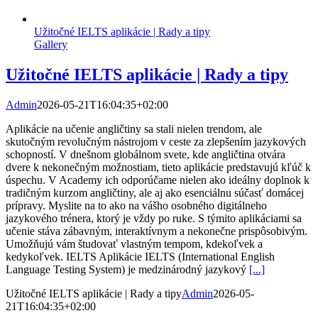
Užitočné IELTS aplikácie | Rady a tipy
Gallery
Užitočné IELTS aplikácie | Rady a tipy
Admin
2026-05-21T16:04:35+02:00
Aplikácie na učenie angličtiny sa stali nielen trendom, ale
skutočným revolučným nástrojom v ceste za zlepšením jazykových
schopností. V dnešnom globálnom svete, kde angličtina otvára
dvere k nekonečným možnostiam, tieto aplikácie predstavujú kľúč k
úspechu. V Academy ich odporúčame nielen ako ideálny doplnok k
tradičným kurzom angličtiny, ale aj ako esenciálnu súčasť domácej
prípravy. Myslite na to ako na vášho osobného digitálneho
jazykového trénera, ktorý je vždy po ruke. S týmito aplikáciami sa
učenie stáva zábavným, interaktívnym a nekonečne prispôsobivým.
Umožňujú vám študovať vlastným tempom, kdekoľvek a
kedykoľvek. IELTS Aplikácie IELTS (International English
Language Testing System) je medzinárodný jazykový
[...]
Užitočné IELTS aplikácie | Rady a tipy
Admin
2026-05-
21T16:04:35+02:00