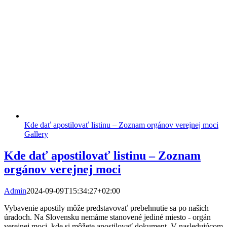
Kde dať apostilovať listinu – Zoznam orgánov verejnej moci
Gallery
Kde dať apostilovať listinu – Zoznam
orgánov verejnej moci
Admin
2024-09-09T15:34:27+02:00
Vybavenie apostily môže predstavovať prebehnutie sa po našich
úradoch. Na Slovensku nemáme stanovené jediné miesto - orgán
verejnej moci, kde si môžete apostilovať dokument. V nasledujúcom