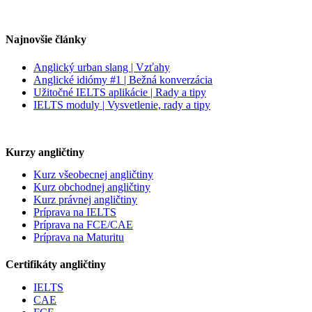
Najnovšie články
Anglický urban slang | Vzťahy
Anglické idiómy #1 | Bežná konverzácia
Užitočné IELTS aplikácie | Rady a tipy
IELTS moduly | Vysvetlenie, rady a tipy
Kurzy angličtiny
Kurz všeobecnej angličtiny
Kurz obchodnej angličtiny
Kurz právnej angličtiny
Príprava na IELTS
Príprava na FCE/CAE
Príprava na Maturitu
Certifikáty angličtiny
IELTS
CAE