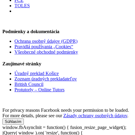
FCE
TOLES
Podmienky a dokumentácia
Ochrana osobný údajov (GDPR)
Pravidlá používania „Cookies“
Všeobecné obchodné podmienky
Zaujímavé stránky
Úradný preklad Košice
Zoznam úradných prekladateľov
British Council
Protutorly – Online Tutors
For privacy reasons Facebook needs your permission to be loaded.
For more details, please see our
Zásady ochrany osobných údajov
.
Súhlasím
window.fbAsyncInit = function() { fusion_resize_page_widget();
jQuery( window ).on( 'resize', function() {