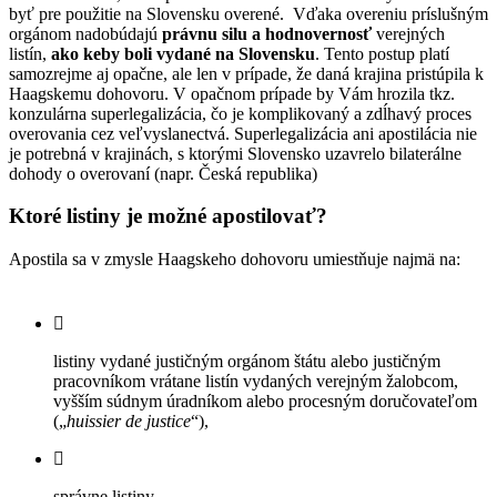
byť pre použitie na Slovensku overené. Vďaka overeniu príslušným
orgánom nadobúdajú
právnu silu a hodnovernosť
verejných
listín,
ako keby boli vydané na Slovensku
. Tento postup platí
samozrejme aj opačne, ale len v prípade, že daná krajina pristúpila k
Haagskemu dohovoru. V opačnom prípade by Vám hrozila tkz.
konzulárna superlegalizácia, čo je komplikovaný a zdĺhavý proces
overovania cez veľvyslanectvá. Superlegalizácia ani apostilácia nie
je potrebná v krajinách, s ktorými Slovensko uzavrelo bilaterálne
dohody o overovaní (napr. Česká republika)
Ktoré listiny je možné apostilovať?
Apostila sa v zmysle Haagskeho dohovoru umiestňuje najmä na:
listiny vydané justičným orgánom štátu alebo justičným
pracovníkom vrátane listín vydaných verejným žalobcom,
vyšším súdnym úradníkom alebo procesným doručovateľom
(„
huissier de justice
“),
správne listiny,