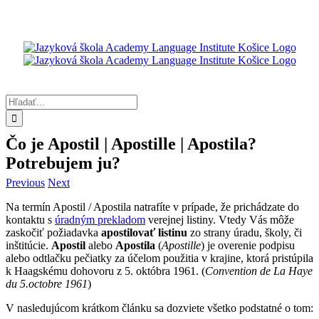
Skip
to
content
Hľadať:
Čo je Apostil | Apostille | Apostila?
Potrebujem ju?
Previous
Next
Na termín Apostil / Apostila natrafíte v prípade, že prichádzate do
kontaktu s
úradným prekladom
verejnej listiny. Vtedy Vás môže
zaskočiť požiadavka
apostilovať listinu
zo strany úradu, školy, či
inštitúcie.
Apostil
alebo
Apostila
(
Apostille
) je overenie podpisu
alebo odtlačku pečiatky za účelom použitia v krajine, ktorá pristúpila
k Haagskému dohovoru z 5. októbra 1961. (
Convention de La Haye
du 5.octobre 1961
)
V nasledujúcom krátkom článku sa dozviete všetko podstatné o tom: