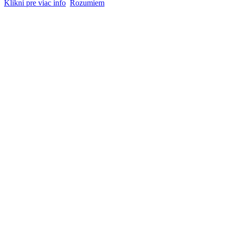
Klikni pre viac info
Rozumiem
Go
to
Top