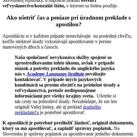
Slovenskej republiky, a napokon doklad
osvedčí
veľvyslanectvo/konzulát štátu,
v ktorom sa listina použije.
Ako ušetriť čas a peniaze pri úradnom preklade s
apostilou?
Apostiláciu si v každom prípade nenechávajte na poslednú chvíľu,
keďže niektoré úrady vykonávajú apostilovanie v presne
stanovených dňoch a časoch.
Naša spoločnosť nevykonáva služby spojené so
sprostredkovaním tohto úkonu, avšak v prípade
otázok a potreby prekladu do anglického jazyka
nás v
Academy Language Institute
neváhajte
kontaktovať. V prípade iných jazykových
kombinácií sa prosím obrátťe na príslušné úrady a
veľvyslanectvá, pretože nedisponujeme
informáciami pre všetky krajiny sveta.
Ušetríte si
tak cesty na jednotlivé úrady. Nezabúdajte, že nie len
originál Vašej listiny, ale aj preklad
úradného
prekladateľa
je potrebné apostilovať.
K apostilácii je potrebné predložiť žiadosť, originál dokumentu,
ktorý sa má apostilovať, a zaplatiť správny poplatok.
Na
Slovensku je správny poplatok za apostilovanie jedného dokumentu