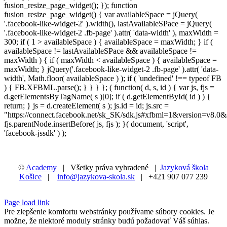
fusion_resize_page_widget(); }); function
fusion_resize_page_widget() { var availableSpace = jQuery(
'.facebook-like-widget-2' ).width(), lastAvailableSPace = jQuery(
'.facebook-like-widget-2 .fb-page' ).attr( 'data-width' ), maxWidth =
300; if ( 1 > availableSpace ) { availableSpace = maxWidth; } if (
availableSpace != lastAvailableSPace && availableSpace !=
maxWidth ) { if ( maxWidth < availableSpace ) { availableSpace =
maxWidth; } jQuery('.facebook-like-widget-2 .fb-page' ).attr( 'data-
width', Math.floor( availableSpace ) ); if ( 'undefined' !== typeof FB
) { FB.XFBML.parse(); } } } }; ( function( d, s, id ) { var js, fjs =
d.getElementsByTagName( s )[0]; if ( d.getElementById( id ) ) {
return; } js = d.createElement( s ); js.id = id; js.src =
"https://connect.facebook.net/sk_SK/sdk.js#xfbml=1&version=v8.0&
fjs.parentNode.insertBefore( js, fjs ); }( document, 'script',
'facebook-jssdk' ) );
©
Academy
| Všetky práva vyhradené |
Jazyková škola
Košice
|
info@jazykova-skola.sk
| +421 907 077 239
Facebook
Instagram
LinkedIn
X
YouTube
Page load link
Pre zlepšenie komfortu webstránky používame súbory cookies. Je
možne, že niektoré moduly stránky budú požadovať Váš súhlas.