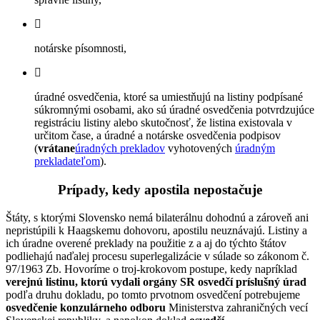
notárske písomnosti,
úradné osvedčenia, ktoré sa umiestňujú na listiny podpísané
súkromnými osobami, ako sú úradné osvedčenia potvrdzujúce
registráciu listiny alebo skutočnosť, že listina existovala v
určitom čase, a úradné a notárske osvedčenia podpisov
(
vrátane
úradných prekladov
vyhotovených
úradným
prekladateľom
).
Prípady, kedy apostila nepostačuje
Štáty, s ktorými Slovensko nemá bilaterálnu dohodnú a zároveň ani
nepristúpili k Haagskemu dohovoru, apostilu neuznávajú. Listiny a
ich úradne overené preklady na použitie z a aj do týchto štátov
podliehajú naďalej procesu superlegalizácie v súlade so zákonom č.
97/1963 Zb. Hovoríme o troj-krokovom postupe, kedy napríklad
verejnú listinu, ktorú vydali orgány SR
osvedčí príslušný úrad
podľa druhu dokladu, po tomto prvotnom osvedčení potrebujeme
osvedčenie konzulárneho odboru
Ministerstva zahraničných vecí