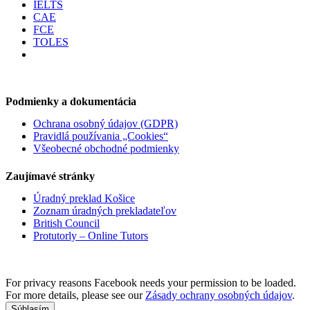
IELTS
CAE
FCE
TOLES
Podmienky a dokumentácia
Ochrana osobný údajov (GDPR)
Pravidlá používania „Cookies“
Všeobecné obchodné podmienky
Zaujímavé stránky
Úradný preklad Košice
Zoznam úradných prekladateľov
British Council
Protutorly – Online Tutors
For privacy reasons Facebook needs your permission to be loaded.
For more details, please see our
Zásady ochrany osobných údajov
.
Súhlasím