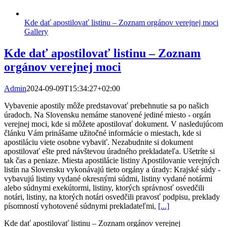
Kde dať apostilovať listinu – Zoznam orgánov verejnej moci
Gallery
Kde dať apostilovať listinu – Zoznam
orgánov verejnej moci
Admin
2024-09-09T15:34:27+02:00
Vybavenie apostily môže predstavovať prebehnutie sa po našich
úradoch. Na Slovensku nemáme stanovené jediné miesto - orgán
verejnej moci, kde si môžete apostilovať dokument. V nasledujúcom
článku Vám prinášame užitočné informácie o miestach, kde si
apostiláciu viete osobne vybaviť. Nezabudnite si dokument
apostilovať ešte pred návštevou úradného prekladateľa. Ušetríte si
tak čas a peniaze. Miesta apostilácie listiny Apostilovanie verejných
listín na Slovensku vykonávajú tieto orgány a úrady: Krajské súdy -
vybavujú listiny vydané okresnými súdmi, listiny vydané notármi
alebo súdnymi exekútormi, listiny, ktorých správnosť osvedčili
notári, listiny, na ktorých notári osvedčili pravosť podpisu, preklady
písomností vyhotovené súdnymi prekladateľmi,
[...]
Kde dať apostilovať listinu – Zoznam orgánov verejnej