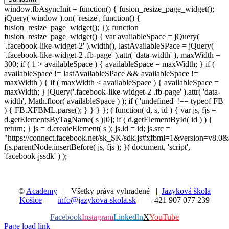
window.fbAsyncInit = function() { fusion_resize_page_widget();
jQuery( window ).on( 'resize', function() {
fusion_resize_page_widget(); }); function
fusion_resize_page_widget() { var availableSpace = jQuery(
'.facebook-like-widget-2' ).width(), lastAvailableSPace = jQuery(
'.facebook-like-widget-2 .fb-page' ).attr( 'data-width' ), maxWidth =
300; if ( 1 > availableSpace ) { availableSpace = maxWidth; } if (
availableSpace != lastAvailableSPace && availableSpace !=
maxWidth ) { if ( maxWidth < availableSpace ) { availableSpace =
maxWidth; } jQuery('.facebook-like-widget-2 .fb-page' ).attr( 'data-
width', Math.floor( availableSpace ) ); if ( 'undefined' !== typeof FB
) { FB.XFBML.parse(); } } } }; ( function( d, s, id ) { var js, fjs =
d.getElementsByTagName( s )[0]; if ( d.getElementById( id ) ) {
return; } js = d.createElement( s ); js.id = id; js.src =
"https://connect.facebook.net/sk_SK/sdk.js#xfbml=1&version=v8.0&
fjs.parentNode.insertBefore( js, fjs ); }( document, 'script',
'facebook-jssdk' ) );
©
Academy
| Všetky práva vyhradené |
Jazyková škola
Košice
|
info@jazykova-skola.sk
| +421 907 077 239
Facebook
Instagram
LinkedIn
X
YouTube
Page load link