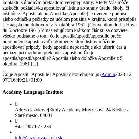
kontaktu s úradným prekladom verejnej listiny. Vtedy Vás môže
zaskočiť požiadavka apostilovať listinu zo strany úradu, školy, či
inštitúcie. Apostil alebo Apostila (Apostille) je overenie podpisu
alebo odtlačku pečiatky za účelom použitia v krajine, ktorá pristúpila
k Haagskému dohovoru z 5. októbra 1961. (Convention de La Haye
du 5.octobre 1961) V nasledujúcom krátkom článku sa dozviete
všetko podstatné o tom: čo je apostila/apostil/appostille prečo
potrebujeme apostilovať dokumenty ktoré listiny môžeme
apostilovať prípady, kedy apostila nepostačuje ako ušetriť čas a
peniaze pri úradnom preklade s apostilou Čo je
apostila/apostil/apostille? Apostila alebo doložka Apostille z 5
októbra, 1961
[...]
Čo je Apostil | Apostille | Apostila? Potrebujem ju?
Admin
2023-12-
07T16:49:21+01:00
Academy Language Institute
Adresa jazykovej školy Academy Moyzesova 24 Košice -
Staré mesto, 04001
+421 907 077 239
info@jazykova-skola.sk